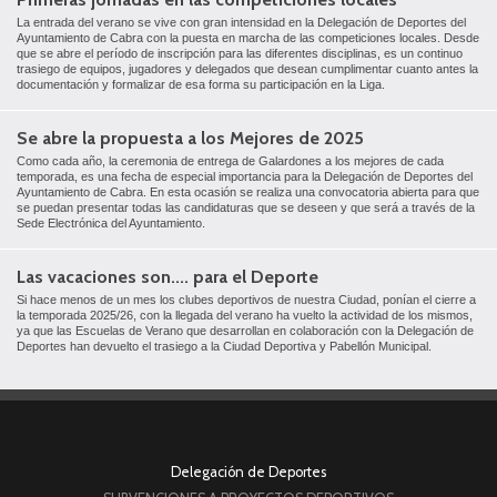
La entrada del verano se vive con gran intensidad en la Delegación de Deportes del
Ayuntamiento de Cabra con la puesta en marcha de las competiciones locales. Desde
que se abre el período de inscripción para las diferentes disciplinas, es un continuo
trasiego de equipos, jugadores y delegados que desean cumplimentar cuanto antes la
documentación y formalizar de esa forma su participación en la Liga.
Se abre la propuesta a los Mejores de 2025
Como cada año, la ceremonia de entrega de Galardones a los mejores de cada
temporada, es una fecha de especial importancia para la Delegación de Deportes del
Ayuntamiento de Cabra. En esta ocasión se realiza una convocatoria abierta para que
se puedan presentar todas las candidaturas que se deseen y que será a través de la
Sede Electrónica del Ayuntamiento.
Las vacaciones son.... para el Deporte
Si hace menos de un mes los clubes deportivos de nuestra Ciudad, ponían el cierre a
la temporada 2025/26, con la llegada del verano ha vuelto la actividad de los mismos,
ya que las Escuelas de Verano que desarrollan en colaboración con la Delegación de
Deportes han devuelto el trasiego a la Ciudad Deportiva y Pabellón Municipal.
Delegación de Deportes