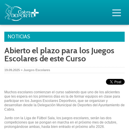
NOTICIAS
Abierto el plazo para los Juegos
Escolares de este Curso
19.09.2025 > Juegos Escolares
Muchos escolares comienzan el curso sabiendo que uno de los alicientes
que les espera en los primeros días es la de formar equipos en clase para
participar en los Juegos Escolares Deportivos, que se organizan y
desarrollan desde la Delegación Municipal de Deportes del Ayuntamiento de
Cabra.
Junto con la Liga de Fútbol Sala, los juegos escolares, serán las dos
competiciones que se pongan en marcha en el próximo mes de octubre,
prolongándose ambas, hasta bien entrado el próximo año 2026.