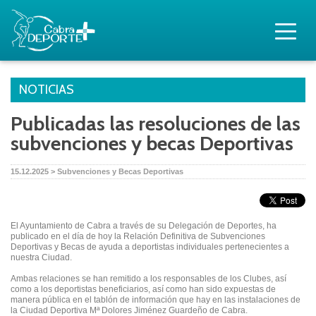
NOTICIAS
Publicadas las resoluciones de las
subvenciones y becas Deportivas
15.12.2025 > Subvenciones y Becas Deportivas
El Ayuntamiento de Cabra a través de su Delegación de Deportes, ha
publicado en el día de hoy la Relación Definitiva de Subvenciones
Deportivas y Becas de ayuda a deportistas individuales pertenecientes a
nuestra Ciudad.
Ambas relaciones se han remitido a los responsables de los Clubes, así
como a los deportistas beneficiarios, así como han sido expuestas de
manera pública en el tablón de información que hay en las instalaciones de
la Ciudad Deportiva Mª Dolores Jiménez Guardeño de Cabra.