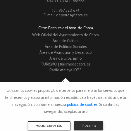
14940 CABRA (Córdoba)
Tlf.: 957 520 674
E-mail: deportes@cabra.es
Otros Portales del Ayto. de Cabra
Web Oficial del Ayuntamiento de Cabra
Área de Cultura
Área de Políticas Sociales
Área de Promoción y Desarrollo
Área de Urbanismo
TURISMO | turismodecabra.es
Radio Atalaya 107.3
Utilizamos cookies propias y/o de terceros para mejorar los servicios que
© 2024
Ilmo. Ayto. de Cabra
te ofrecemos y elaborar información estadística a través del análisis de tu
Aviso Legal
•
Política de
Privacidad
•
Política de
Cookies
navegación, conforme a nuestra
politica de cookies
. Si continúas
navegando, aceptas su uso.
MÁS INFORMACIÓN
SÍ, ACEPTO