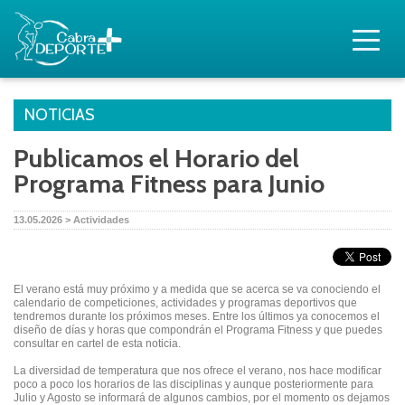
NOTICIAS
Publicamos el Horario del
Programa Fitness para Junio
13.05.2026 > Actividades
El verano está muy próximo y a medida que se acerca se va conociendo el
calendario de competiciones, actividades y programas deportivos que
tendremos durante los próximos meses. Entre los últimos ya conocemos el
diseño de días y horas que compondrán el Programa Fitness y que puedes
consultar en cartel de esta noticia.
La diversidad de temperatura que nos ofrece el verano, nos hace modificar
poco a poco los horarios de las disciplinas y aunque posteriormente para
Julio y Agosto se informará de algunos cambios, por el momento os dejamos