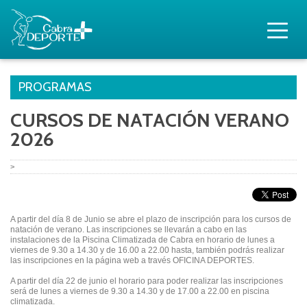
PROGRAMAS
CURSOS DE NATACIÓN VERANO
2026
>
A partir del día 8 de Junio se abre el plazo de inscripción para los cursos de
natación de verano. Las inscripciones se llevarán a cabo en las
instalaciones de la Piscina Climatizada de Cabra en horario de lunes a
viernes de 9.30 a 14.30 y de 16.00 a 22.00 hasta, también podrás realizar
las inscripciones en la página web a través OFICINA DEPORTES.
A partir del día 22 de junio el horario para poder realizar las inscripciones
será de lunes a viernes de 9.30 a 14.30 y de 17.00 a 22.00 en piscina
climatizada.