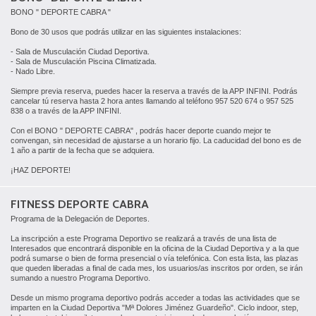
BONO " DEPORTE CABRA "
Bono de 30 usos que podrás utilizar en las siguientes instalaciones:
- Sala de Musculación Ciudad Deportiva.
- Sala de Musculación Piscina Climatizada.
- Nado Libre.
Siempre previa reserva, puedes hacer la reserva a través de la APP INFINI. Podrás
cancelar tú reserva hasta 2 hora antes llamando al teléfono 957 520 674 o 957 525
838 o a través de la APP INFINI.
Con el BONO " DEPORTE CABRA" , podrás hacer deporte cuando mejor te
convengan, sin necesidad de ajustarse a un horario fijo. La caducidad del bono es de
1 año a partir de la fecha que se adquiera.
¡HAZ DEPORTE!
FITNESS DEPORTE CABRA
Programa de la Delegación de Deportes.
La inscripción a este Programa Deportivo se realizará a través de una lista de
Interesados que encontrará disponible en la oficina de la Ciudad Deportiva y a la que
podrá sumarse o bien de forma presencial o vía telefónica. Con esta lista, las plazas
que queden liberadas a final de cada mes, los usuarios/as inscritos por orden, se irán
sumando a nuestro Programa Deportivo.
Desde un mismo programa deportivo podrás acceder a todas las actividades que se
imparten en la Ciudad Deportiva "Mª Dolores Jiménez Guardeño". Ciclo indoor, step,