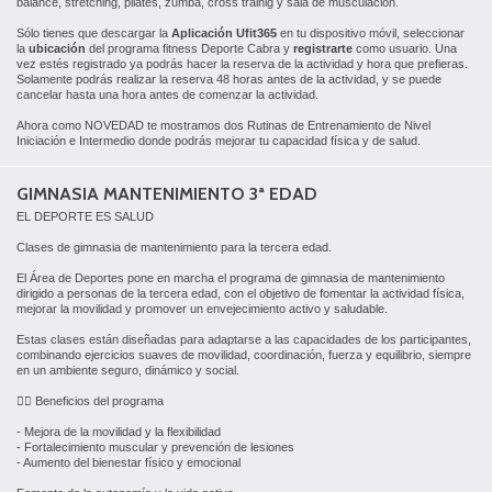
balance, stretching, pilates, zumba, cross trainig y sala de musculación.
Sólo tienes que descargar la
Aplicación Ufit365
en tu dispositivo móvil, seleccionar
la
ubicación
del programa fitness Deporte Cabra y
registrarte
como usuario. Una
vez estés registrado ya podrás hacer la reserva de la actividad y hora que prefieras.
Solamente podrás realizar la reserva 48 horas antes de la actividad, y se puede
cancelar hasta una hora antes de comenzar la actividad.
Ahora como NOVEDAD te mostramos dos Rutinas de Entrenamiento de Nivel
Iniciación e Intermedio donde podrás mejorar tu capacidad física y de salud.
GIMNASIA MANTENIMIENTO 3ª EDAD
EL DEPORTE ES SALUD
Clases de gimnasia de mantenimiento para la tercera edad.
El Área de Deportes pone en marcha el programa de gimnasia de mantenimiento
dirigido a personas de la tercera edad, con el objetivo de fomentar la actividad física,
mejorar la movilidad y promover un envejecimiento activo y saludable.
Estas clases están diseñadas para adaptarse a las capacidades de los participantes,
combinando ejercicios suaves de movilidad, coordinación, fuerza y equilibrio, siempre
en un ambiente seguro, dinámico y social.
🏃‍♂️ Beneficios del programa
- Mejora de la movilidad y la flexibilidad
- Fortalecimiento muscular y prevención de lesiones
- Aumento del bienestar físico y emocional