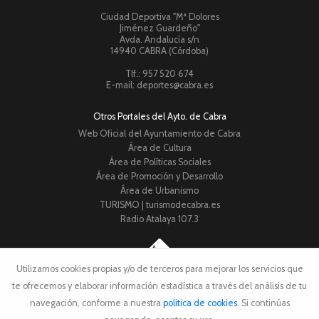
Ciudad Deportiva "Mª Dolores
Jiménez Guardeño"
Avda. Andalucía s/n
14940 CABRA (Córdoba)
Tlf.: 957 520 674
E-mail: deportes@cabra.es
Otros Portales del Ayto. de Cabra
Web Oficial del Ayuntamiento de Cabra
Área de Cultura
Área de Políticas Sociales
Área de Promoción y Desarrollo
Área de Urbanismo
TURISMO | turismodecabra.es
Radio Atalaya 107.3
Utilizamos cookies propias y/o de terceros para mejorar los servicios que
© 2024
Ilmo. Ayto. de Cabra
te ofrecemos y elaborar información estadística a través del análisis de tu
Aviso Legal
•
Política de
Privacidad
•
Política de
Cookies
navegación, conforme a nuestra
politica de cookies
. Si continúas