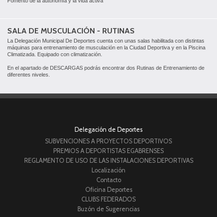
Fomento de la autonomía y la vida activa
SALA DE MUSCULACIÓN - RUTINAS
La Delegación Municipal De Deportes cuenta con unas salas habilitada con distintas
máquinas para entrenamiento de musculación en la Ciudad Deportiva y en la Piscina
Climatizada. Equipado con climatización.
En el apartado de DESCARGAS podrás encontrar dos Rutinas de Entrenamiento de
diferentes niveles.
Delegación de Deportes
SUBVENCIONES A PROYECTOS DEPORTIVOS
PREMIOS A DEPORTISTAS EGABRENSES
REGLAMENTO DE USO DE LAS INSTALACIONES DEPORTIVAS
Localización
Contacto
Oficina Deportes
CLUBS FEDERADOS
Buzón de Sugerencias